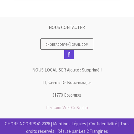
NOUS CONTACTER
choreacorps@gmail.com
NOUS LOCALISER Ajouté : Supprimé !
11, Chemin De Bordeblanque
31770 Colomiers
Itinéraire Vers Ce Studio
CHORE A CORPS © 2026 |
Mentions Légales
|
Confidentialité
| Tous
droits réservés | Réalisé par
Les 2 Frangines