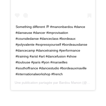
Something different 💭 #manonbardou #dance
#danseuse #dancer #improvisation
#coursdedanse #danceclass #bordeaux
#polyvalente #expressyourself #bordeauxdanse
#dancecamp #dancetraining #performance
#training #arist #art #dancefusion #show
#toulouse #paris #lyon #marseilles
#southoffrance #dancestudio #bordeauxmaville
#internationalworkshop #french
Une publication partagée par
Bardou Manon
(@manonbardou) le