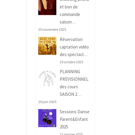
et bon de
commande
saison…
25 novembre 2025
Réservation
captation vidéo
des spectacl…
29 octobre 2025
PLANNING
PREVISIONNEL
des cours
SAISON 2…
20 juin 2025
Sessions Danse
Parent&Enfant
2025
21 janvier 2025