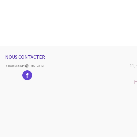
NOUS CONTACTER
11,
choreacorps@gmail.com
I