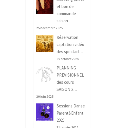
et bon de
commande
saison…
25 novembre 2025
Réservation
captation vidéo
des spectacl…
29 octobre 2025
PLANNING
PREVISIONNEL
des cours
SAISON 2…
20 juin 2025
Sessions Danse
Parent&Enfant
2025
21 janvier 2025