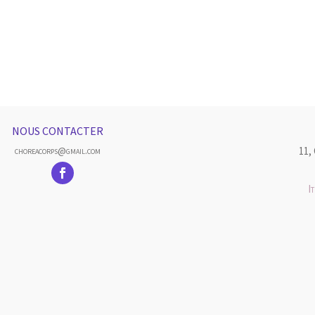
NOUS CONTACTER
11,
choreacorps@gmail.com
I