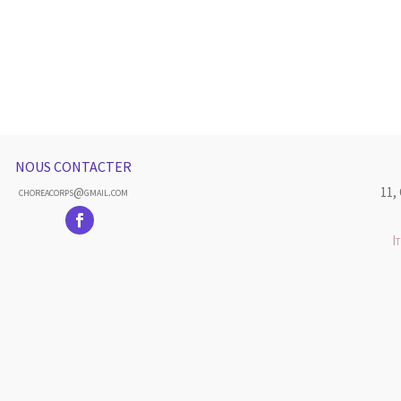
NOUS CONTACTER
11,
choreacorps@gmail.com
I