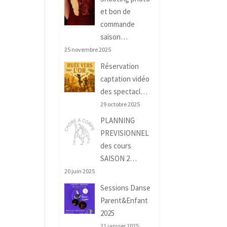
et bon de
commande
saison…
25 novembre 2025
Réservation
captation vidéo
des spectacl…
29 octobre 2025
PLANNING
PREVISIONNEL
des cours
SAISON 2…
20 juin 2025
Sessions Danse
Parent&Enfant
2025
21 janvier 2025