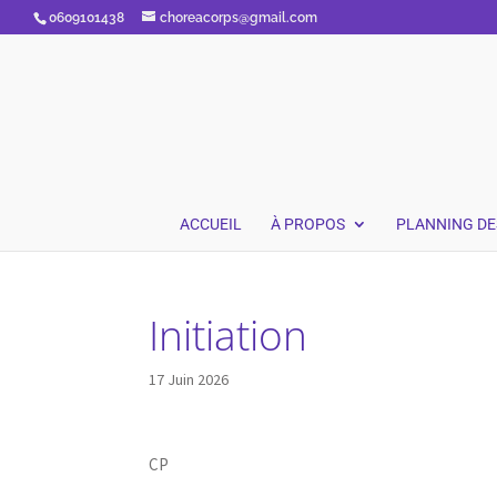
0609101438
choreacorps@gmail.com
ACCUEIL
À PROPOS
PLANNING DE
Initiation
17 Juin 2026
CP