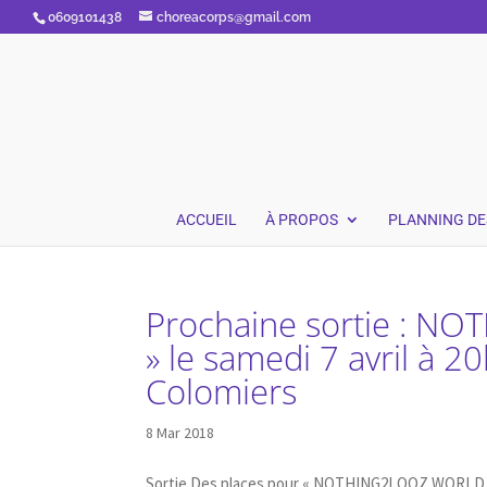
0609101438
choreacorps@gmail.com
ACCUEIL
À PROPOS
PLANNING DE
Prochaine sortie : 
» le samedi 7 avril à 
Colomiers
8 Mar 2018
Sortie Des places pour « NOTHING2LOOZ WORLD FIN