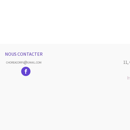
NOUS CONTACTER
11,
choreacorps@gmail.com
I