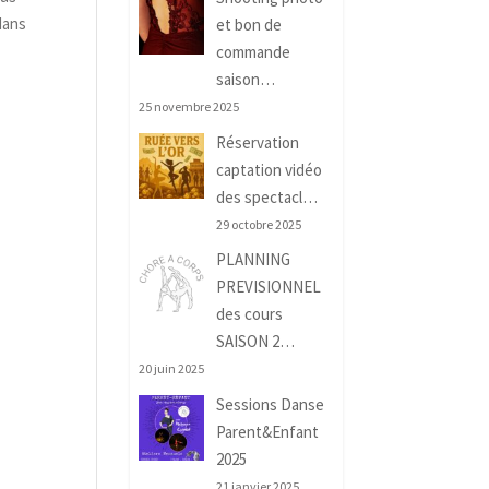
dans
et bon de
commande
saison…
25 novembre 2025
Réservation
captation vidéo
des spectacl…
29 octobre 2025
PLANNING
PREVISIONNEL
v
des cours
SAISON 2…
20 juin 2025
Sessions Danse
Parent&Enfant
2025
21 janvier 2025