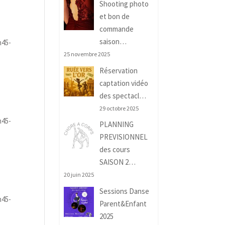
Shooting photo
et bon de
commande
saison…
h45-
25 novembre 2025
Réservation
captation vidéo
des spectacl…
29 octobre 2025
h45-
PLANNING
PREVISIONNEL
des cours
SAISON 2…
20 juin 2025
Sessions Danse
h45-
Parent&Enfant
2025