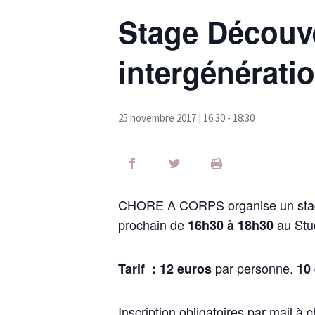
Stage Découv
intergénérati
25 novembre 2017 | 16:30
-
18:30
CHORE A CORPS organise un st
prochain de
au Stu
16h30 à 18h30
par personne.
Tarif :
12 euros
10
Inscription obligatoires par mail à
c