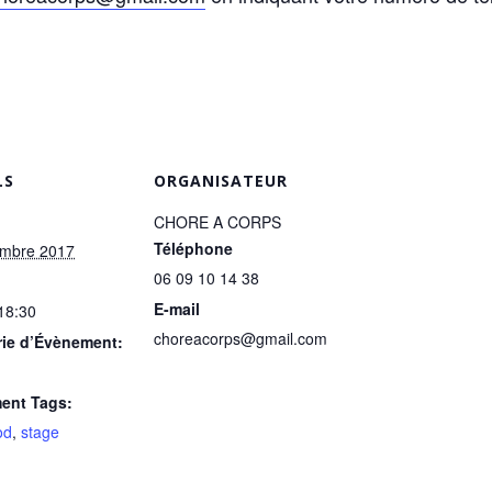
LS
ORGANISATEUR
CHORE A CORPS
Téléphone
embre 2017
06 09 10 14 38
E-mail
 18:30
choreacorps@gmail.com
rie d’Évènement:
ent Tags:
od
,
stage