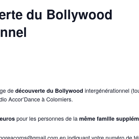
erte du Bollywood
onnel
age de
intergénérationnel (to
découverte du
Bollywood
dio Accor’Dance à Colomiers.
pour les personnes de la
 euros
même famille supplém
horeacorps@gmail.com
en indiquant votre numéro de t