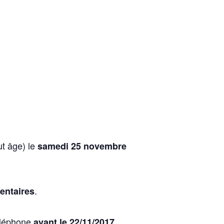
ut âge) le
samedi 25 novembre
.
entaires
éléphone
.
avant le 22/11/2017