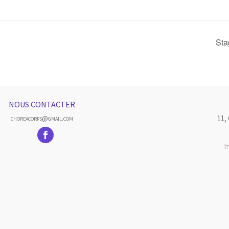
Sta
NOUS CONTACTER
11,
choreacorps@gmail.com
I