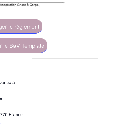
ger le règlement
er le BaV Template
’Dance à
e
e
770
France
p