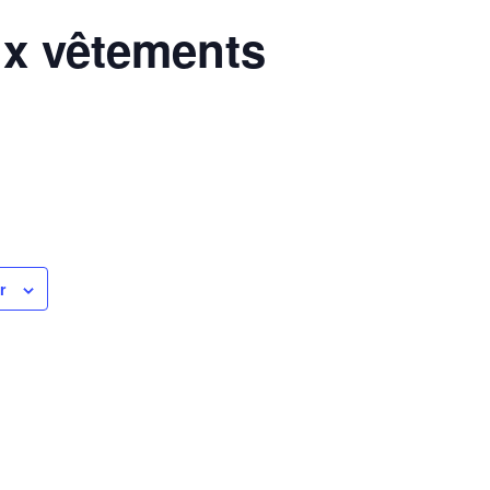
ux vêtements
r