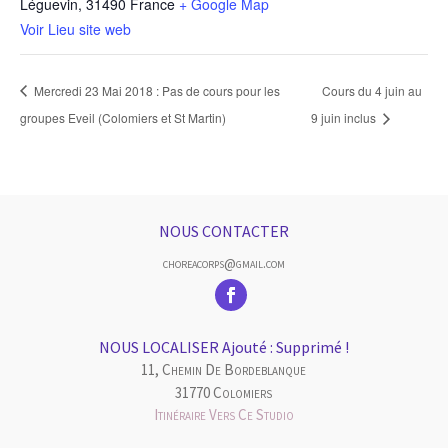
Léguevin
,
31490
France
+ Google Map
Voir Lieu site web
Mercredi 23 Mai 2018 : Pas de cours pour les
Cours du 4 juin au
groupes Eveil (Colomiers et St Martin)
9 juin inclus
NOUS CONTACTER
choreacorps@gmail.com
NOUS LOCALISER Ajouté : Supprimé !
11, Chemin De Bordeblanque
31770 Colomiers
Itinéraire Vers Ce Studio