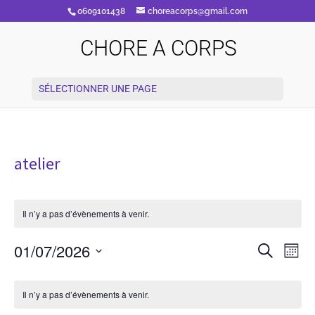
0609101438
choreacorps@gmail.com
CHORE A CORPS
SÉLECTIONNER UNE PAGE
atelier
Il n’y a pas d’évènements à venir.
Recherc
Nav
01/07/2026
Recherche
Mois
de
et
vue
Sélectionnez
navigati
Calendrier
Évè
une
de
de
Il n’y a pas d’évènements à venir.
vues
date.
Évènements