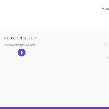
Hor
NOUS CONTACTER
11,
choreacorps@gmail.com
I