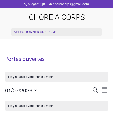
0609101438
choreacorps@gmail.com
CHORE A CORPS
SÉLECTIONNER UNE PAGE
Portes ouvertes
Il n’y a pas d’évènements à venir.
Recherc
Nav
01/07/2026
Recherche
Mois
de
et
vue
Sélectionnez
navigati
Calendrier
Évè
une
de
de
Il n’y a pas d’évènements à venir.
vues
date.
Évènements