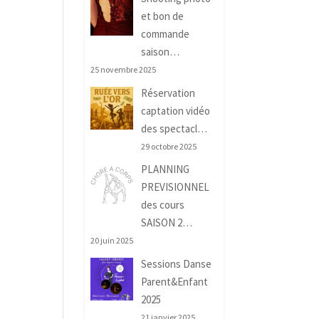
et bon de
commande
saison…
25 novembre 2025
Réservation
captation vidéo
des spectacl…
29 octobre 2025
PLANNING
PREVISIONNEL
des cours
SAISON 2…
20 juin 2025
Sessions Danse
Parent&Enfant
2025
21 janvier 2025