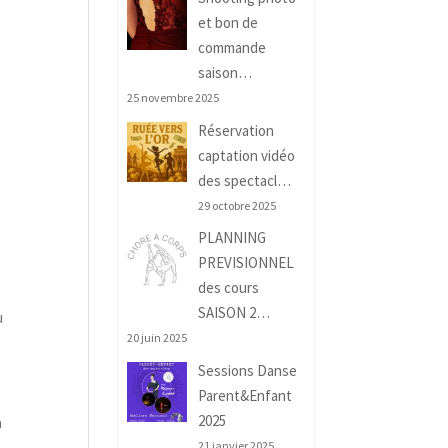
et bon de
commande
saison…
25 novembre 2025
Réservation
captation vidéo
des spectacl…
29 octobre 2025
PLANNING
PREVISIONNEL
des cours
SAISON 2…
u
20 juin 2025
Sessions Danse
Parent&Enfant
2025
a
21 janvier 2025