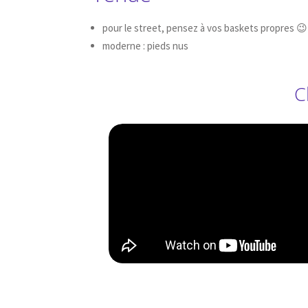
pour le street, pensez à vos baskets propres 😉
moderne : pieds nus
C