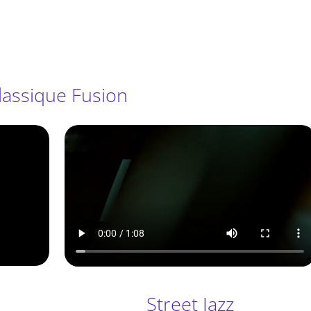
lassique Fusion
Street Jazz