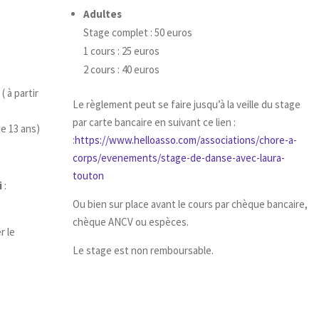
Adultes
Stage complet : 50 euros
1 cours : 25 euros
2 cours : 40 euros
 à partir
Le règlement peut se faire jusqu’à la veille du stage
par carte bancaire en suivant ce lien :
de 13 ans)
:
https://www.helloasso.com/associations/chore-a-
corps/evenements/stage-de-danse-avec-laura-
touton
i
:
Ou bien sur place avant le cours par chèque bancaire,
chèque ANCV ou espèces.
r le
Le stage est non remboursable.