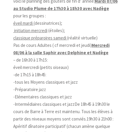
voici le planning des goûters de fin d’ année:
Mardi 07/06
au Studio Plume de 17h30 à 18h30 avec Nadège
pour les groupes :
éveil mardi
(dessinatrices);
initiation mercredi
(étoiles);
classique préparoires samedi
(réalité virtuelle)
Pas de cours Adultes ( cf mercredi et jeudi)
Mercredi
08/06 à la salle Saphir avec Delphine et Nadège
– de 16h30 à 17h15:
éveil mercredi (petits oiseaux)
-de 17h15 à 18h45:
-tous les Moyens classiques et jazz
-Préparatoire jazz
-Elémentaires classiques et jazz
-Intermédiaires classiques et jazzDe 18h45 à 19h30 le
cours de Barre à Terre est maintenu. Tous les élèves à
partir des niveaux moyens sont conviés.19h30 à 21h00 :
Apéritif dînatoire participatif (chacun amène quelque