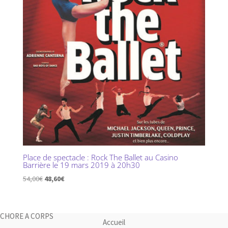
Place de spectacle : Rock The Ballet au Casino
Barrière le 19 mars 2019 à 20h30
Le
Le
54,00
€
48,60
€
prix
prix
initial
actuel
était :
est :
CHORE A CORPS
Accueil
54,00€.
48,60€.