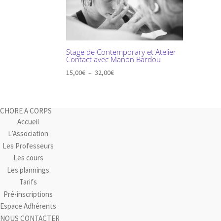
Stage de Contemporary et Atelier
Contact avec Manon Bardou
Plage
15,00
€
–
32,00
€
de
prix :
15,00€
CHORE A CORPS
à
Accueil
32,00€
L’Association
Les Professeurs
Les cours
Les plannings
Tarifs
Pré-inscriptions
Espace Adhérents
NOUS CONTACTER