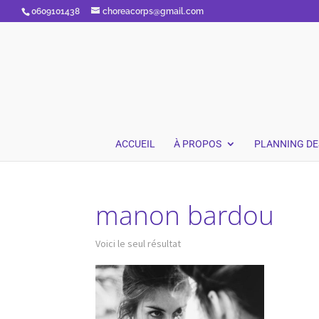
0609101438
choreacorps@gmail.com
ACCUEIL
À PROPOS
PLANNING DE
manon bardou
Voici le seul résultat