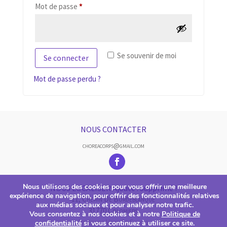
Obligatoire
Mot de passe
*
Se souvenir de moi
Se connecter
Mot de passe perdu ?
NOUS CONTACTER
choreacorps@gmail.com
Nous utilisons des cookies pour vous offrir une meilleure
NOUS LOCALISER Ajouté : Supprimé !
expérience de navigation, pour offrir des fonctionnalités relatives
11, Chemin De Bordeblanque
aux médias sociaux et pour analyser notre trafic.
31770 Colomiers
Vous consentez à nos cookies et à notre
Politique de
Itinéraire Vers Ce Studio
confidentialité
si vous continuez à utiliser ce site.