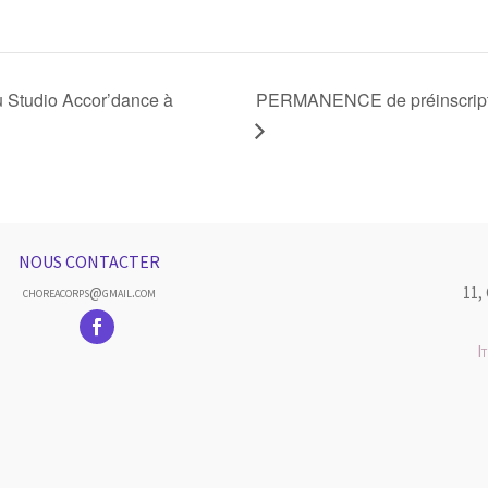
Studio Accor’dance à
PERMANENCE de préinscripti
NOUS CONTACTER
11,
choreacorps@gmail.com
I