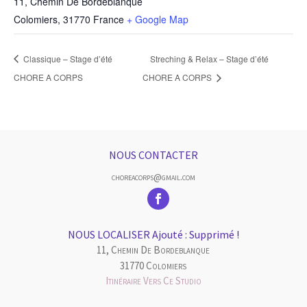
11, Chemin De Bordeblanque
Colomiers
,
31770
France
+ Google Map
Classique – Stage d’été
Streching & Relax – Stage d’été
CHORE A CORPS
CHORE A CORPS
NOUS CONTACTER
choreacorps@gmail.com
NOUS LOCALISER Ajouté : Supprimé !
11, Chemin De Bordeblanque
31770 Colomiers
Itinéraire Vers Ce Studio