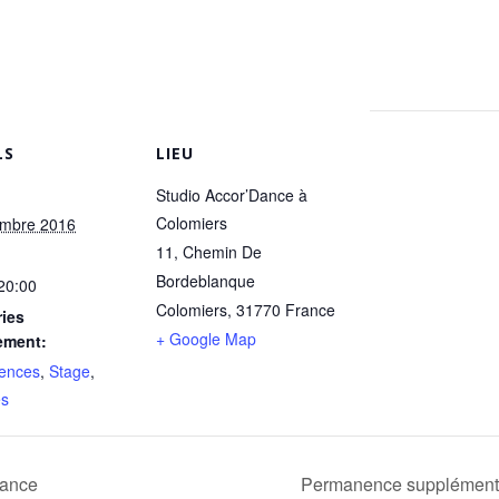
LS
LIEU
Studio Accor’Dance à
Colomiers
embre 2016
11, Chemin De
Bordeblanque
 20:00
Colomiers
,
31770
France
ies
+ Google Map
ement:
ences
,
Stage
,
es
Dance
Permanence suppléme