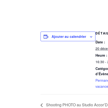
DÉTAI
Ajouter au calendrier
Date :
20 déc
Heure :
16:30 -
Catégor
d’Évèn
Perman
vacanc
Shooting PHOTO au Studio Accor’