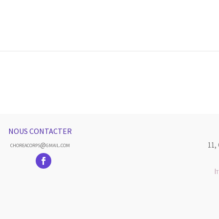
NOUS CONTACTER
11,
choreacorps@gmail.com
I