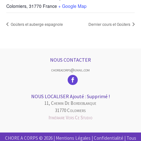
Colomiers
,
31770
France
+ Google Map
Goûters et auberge espagnole
Dernier cours et Goûters
NOUS CONTACTER
choreacorps@gmail.com
NOUS LOCALISER Ajouté : Supprimé !
11, Chemin De Bordeblanque
31770 Colomiers
Itinéraire Vers Ce Studio
CHORE A CORPS © 2026 |
Mentions Légales
|
Confidentialité
| Tous