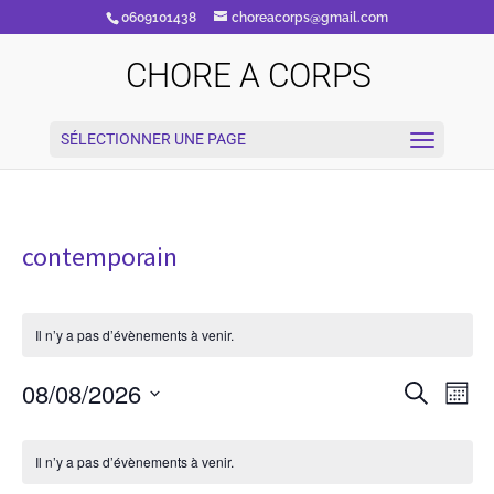
0609101438
choreacorps@gmail.com
CHORE A CORPS
SÉLECTIONNER UNE PAGE
contemporain
Il n’y a pas d’évènements à venir.
Recherc
Nav
08/08/2026
Recherche
Mois
de
et
vue
Sélectionnez
navigati
Calendrier
Évè
une
de
de
Il n’y a pas d’évènements à venir.
vues
date.
Évènements