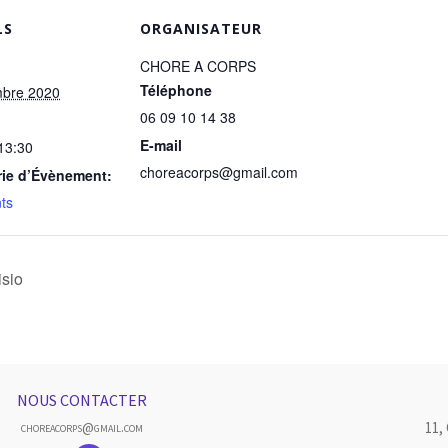
LS
ORGANISATEUR
CHORE A CORPS
Téléphone
mbre 2020
06 09 10 14 38
E-mail
 13:30
choreacorps@gmail.com
rie d’Évènement:
ts
sio
NOUS CONTACTER
11,
choreacorps@gmail.com