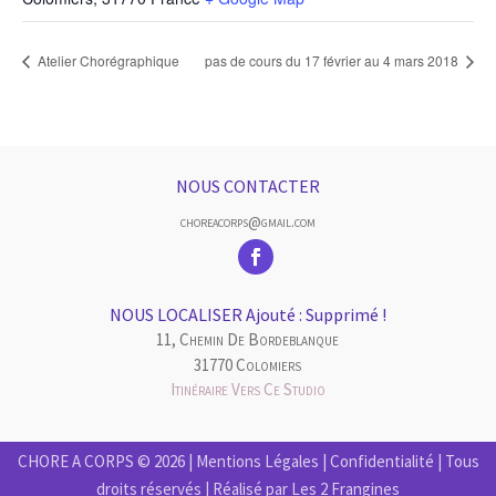
Atelier Chorégraphique
pas de cours du 17 février au 4 mars 2018
NOUS CONTACTER
choreacorps@gmail.com
NOUS LOCALISER Ajouté : Supprimé !
11, Chemin De Bordeblanque
31770 Colomiers
Itinéraire Vers Ce Studio
CHORE A CORPS © 2026 |
Mentions Légales
|
Confidentialité
| Tous
droits réservés | Réalisé par
Les 2 Frangines