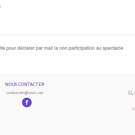
p
ite pour déclarer par mail la non participation au spectacle
NOUS CONTACTER
11,
choreacorps@gmail.com
I