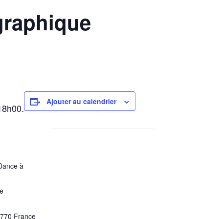
graphique
Ajouter au calendrier
18h00.
’Dance à
e
e
770
France